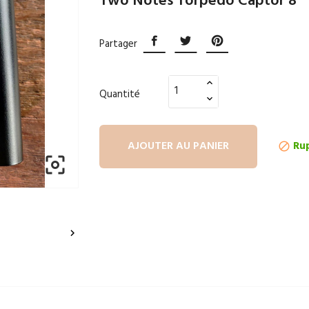
Two Notes Torpedo Captor 8
Partager
Quantité
AJOUTER AU PANIER
Rup


