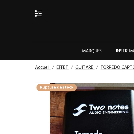
Appelez-nous :
04 90 56 74 09
MARQUES
INSTRUM
Accueil
EFFET
GUITARE
TORPEDO CAPT
Rupture de stock