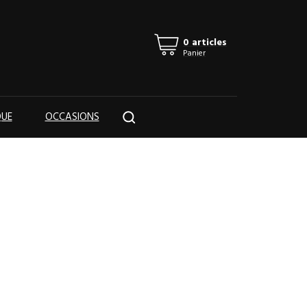
Mes listes
(
0
)
Connexion
0 articles
Panier
QUE
OCCASIONS