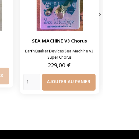

SEA MACHINE V3 Chorus
KNEE TREMB
EarthQuaker Devices Sea Machine v3
FOXGEAR KNE
Super Chorus
P
9
Prix
229,00 €
CK
AJ
AJOUTER AU PANIER