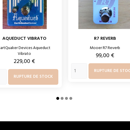
AQUEDUCT VIBRATO
R7 REVERB
EartQuaker Devices Aqueduct
Mooer R7 Reverb
Vibrato
Prix
99,00 €
Prix
229,00 €
RUPTURE DE STO
RUPTURE DE STOCK